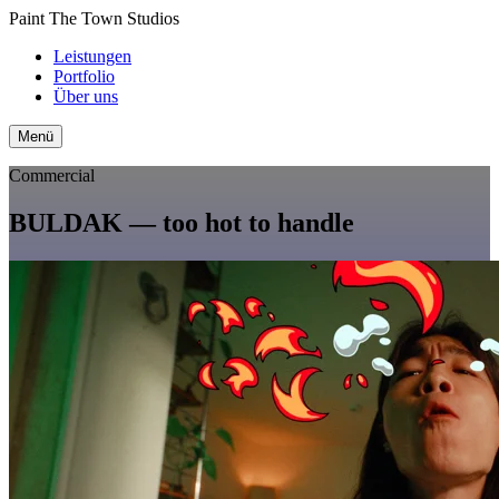
Paint The Town Studios
Leistungen
Portfolio
Über uns
Menü
Commercial
BULDAK — too hot to handle