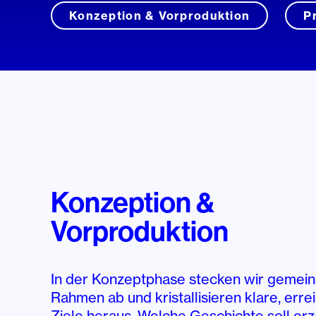
Konzeption & Vorproduktion
P
Konzeption &
Vorproduktion
In der Konzeptphase stecken wir gemei
Rahmen ab und kristallisieren klare, erre
Ziele heraus. Welche Geschichte soll erz