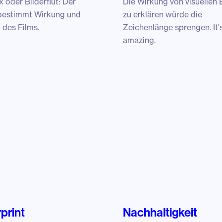
 oder Bilderflut: Der
Die Wirkung von visuellen 
 bestimmt Wirkung und
zu erklären würde die
des Films.
Zeichenlänge sprengen. It's
amazing.
print
Nachhaltigkeit