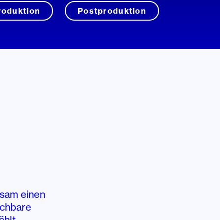
roduktion
Postproduktion
nsam einen
ichbare
ählt