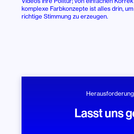
Videos ihre Politur; von einfachen Korre
komplexe Farbkonzepte ist alles drin, um
richtige Stimmung zu erzeugen.
Herausforderungen
Lasst uns g