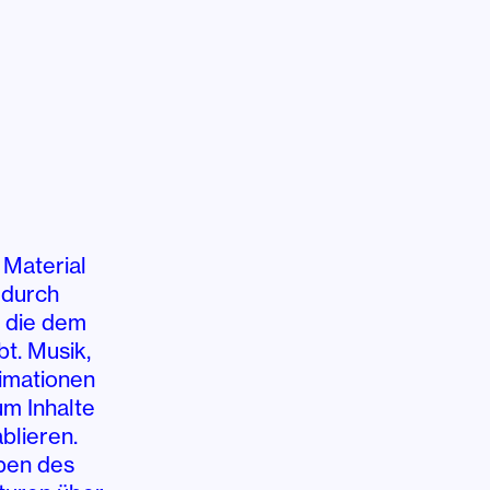
 Material
 durch
, die dem
bt. Musik,
nimationen
um Inhalte
blieren.
ben des