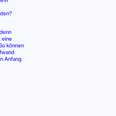
rden?
 denn
 eine
 So können
ufwand
on Anfang